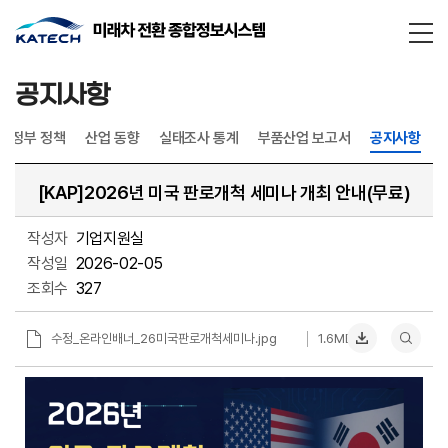
통합검
닫기
공지사항
정부 정책
산업 동향
실태조사 통계
부품산업 보고서
공지사항
[KAP]2026년 미국 판로개척 세미나 개최 안내(무료)
작성자
기업지원실
작성일
2026-02-05
조회수
327
수정_온라인배너_26미국판로개척세미나.jpg
1.6MB