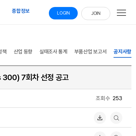
통합검
종합정보
닫기
LOGIN
JOIN
정책
산업 동향
실태조사 통계
부품산업 보고서
공지사항
 300) 7회차 선정 공고
조회수
253