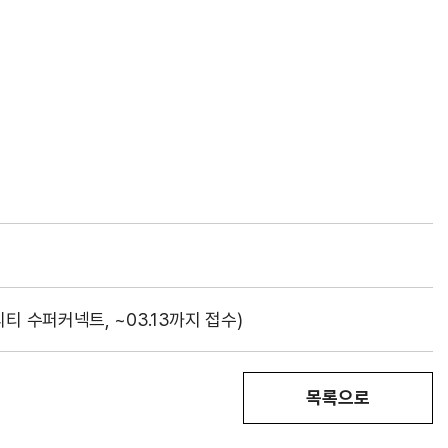
티 수퍼커넥트, ~03.13까지 접수)
목록으로