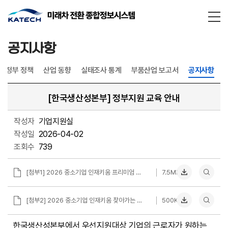
통합검
닫기
공지사항
정부 정책
산업 동향
실태조사 통계
부품산업 보고서
공지사항
[한국생산성본부] 정부지원 교육 안내
작성자
기업지원실
작성일
2026-04-02
조회수
739
[첨부1] 2026 중소기업 인재키움 프리미엄 훈련.pdf
7.5MB
[첨부2] 2026 중소기업 인재키움 찾아가는 훈련.pdf
500KB
한국생산성본부에서 우선지원대상 기업의 근로자가 원하는