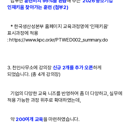
납부한
훈련비의 95%를 환급
해 주는
'
2026 중소기업
인재키움 찾아가는 훈련 (첨부2)
* 한국생산성본부 홈페이지 교육과정명에 '인재키움'
표시과정에 적용
:
https://www.kpc.or.kr/PTWED002_summary.do
3. 천안사무소에 강의장
신규 2개를 추가 오픈
하게
되었습니다. (총 4개 강의장)
기업의 다양한 교육 니즈를 반영하여 좀 더 다양하고, 실무에
적용 가능한 과정 위주로 확대하였는데,
약
200여개 교육
을 마련하였습니다.