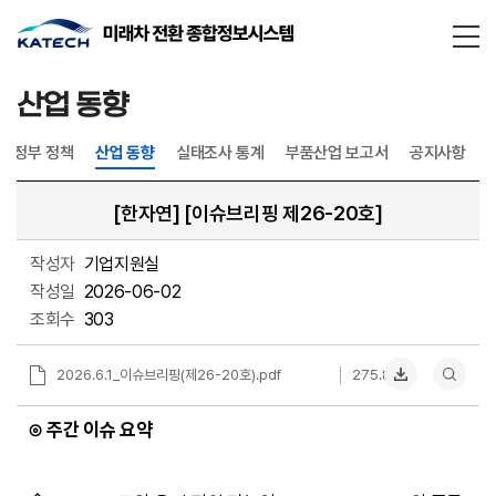
통합검
닫기
산업 동향
정부 정책
산업 동향
실태조사 통계
부품산업 보고서
공지사항
[한자연] [이슈브리핑 제26-20호]
작성자
기업지원실
작성일
2026-06-02
조회수
303
2026.6.1_이슈브리핑(제26-20호).pdf
275.8KB
⊙ 주간 이슈 요약