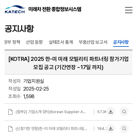
통합검
닫기
공지사항
정부 정책
산업 동향
실태조사 통계
부품산업 보고서
공지사항
[KOTRA] 2025 한-미 미래 모빌리티 파트너링 참가기업
모집 공고 (기간연장 ~17일 까지)
작성자
기업지원실
작성일
2025-02-25
조회수
1,598
(첨부2) 기업소개 양식(Korean Supplier Application)_Company Name.xlsx
57.3KB
(신청기한 연장)한-미 미래 모빌리티 파트너링 참가기업 모집 공고문_F.pdf
184.3KB